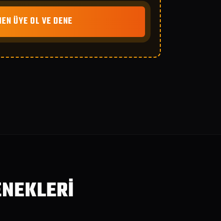
EN ÜYE OL VE DENE
ENEKLERİ