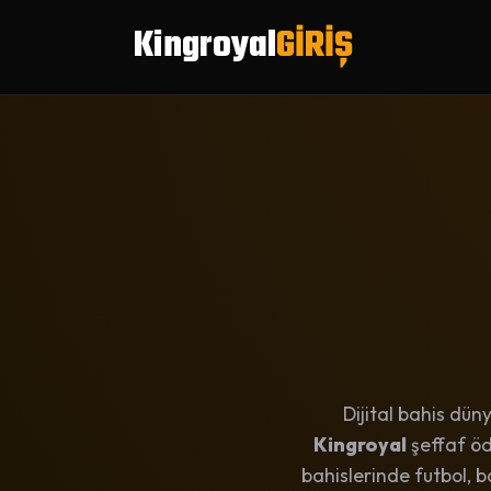
Kingroyal
GİRİŞ
Dijital bahis dü
Kingroyal
şeffaf öd
bahislerinde futbol, b