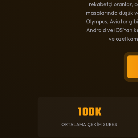
rekabetçi oranlar; c
masalarında düşük ve
Olympus, Aviator gibi
Android ve iOS'tan kes
ve özel kam
10DK
ORTALAMA ÇEKİM SÜRESİ