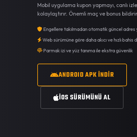
Mobil uygulama kupon yapmayı, canlı izl
kolaylaştırır. Önemli maç ve bonus bildirim
Engellere takılmadan otomatik güncel adres 
Web sürümüne göre daha akıcı ve hızlı bahis 
Parmak izi ve yüz tanıma ile ekstra güvenlik
ANDROID APK İNDİR
IOS SÜRÜMÜNÜ AL