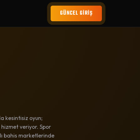
GÜNCEL GİRİŞ
a kesintisiz oyun;
 hizmet veriyor. Spor
nlı bahis marketlerinde