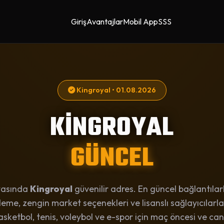
Giriş
Avantajlar
Mobil App
SSS
Kingroyal • 01.08.2026
KINGROYAL
GÜNCEL
nyasında
Kingroyal
güvenilir adres. En güncel bağlantılarl
eme, zengin market seçenekleri ve lisanslı sağlayıcılarla
asketbol, tenis, voleybol ve e-spor için maç öncesi ve ca