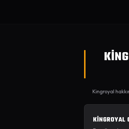
KING
Kingroyal hakkın
KINGROYAL 