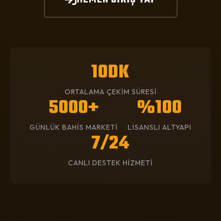
10DK
ORTALAMA ÇEKİM SÜRESİ
5000+
%100
GÜNLÜK BAHİS MARKETİ
LİSANSLI ALTYAPI
7/24
CANLI DESTEK HİZMETİ