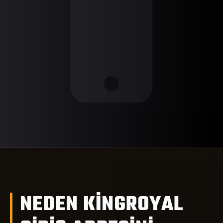
NEDEN KINGROYAL