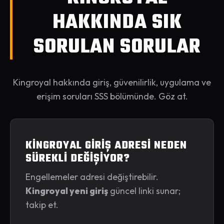
HAKKINDA SIK
SORULAN SORULAR
Kingroyal hakkında giriş, güvenilirlik, uygulama ve
erişim soruları SSS bölümünde. Göz at.
KINGROYAL GIRIŞ ADRESI NEDEN
SÜREKLI DEĞIŞIYOR?
Engellemeler adresi değiştirebilir.
Kingroyal yeni giriş
güncel linki sunar;
takip et.