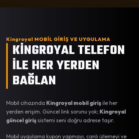
Kingroyal MOBİL GİRİŞ VE UYGULAMA
KINGROYAL TELEFON
İLE HER YERDEN
BAĞLAN
Mobil cihazında
Kingroyal mobil giriş
ile her
yerden erişim. Güncel link sorunu yok;
Kingroyal
güncel giriş
sistemi seni doğru adrese taşır.
Mobil uygulama kupon yapmayı, canlı izlemeyi ve