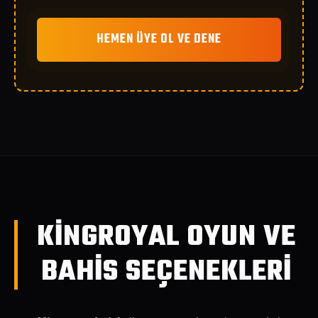
HEMEN ÜYE OL VE DENE
KINGROYAL OYUN VE
BAHİS SEÇENEKLERİ