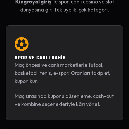
Kingroyal giriş
ile spor, canlı casino ve slot
dünyasına gir. Tek üyelik, çok kategori.
SPOR VE CANLI BAHİS
Maç öncesi ve canlı marketlerle futbol,
basketbol, tenis, e-spor. Oranları takip et,
kupon kur.
Maç sırasında kuponu düzenleme, cash-out
ve kombine seçenekleriyle kârı yönet.