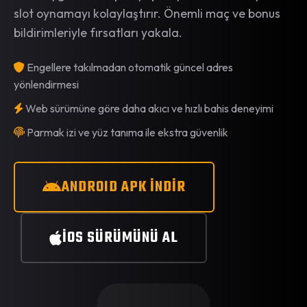
slot oynamayı kolaylaştırır. Önemli maç ve bonus
bildirimleriyle fırsatları yakala.
Engellere takılmadan otomatik güncel adres
yönlendirmesi
Web sürümüne göre daha akıcı ve hızlı bahis deneyimi
Parmak izi ve yüz tanıma ile ekstra güvenlik
ANDROID APK İNDİR
IOS SÜRÜMÜNÜ AL