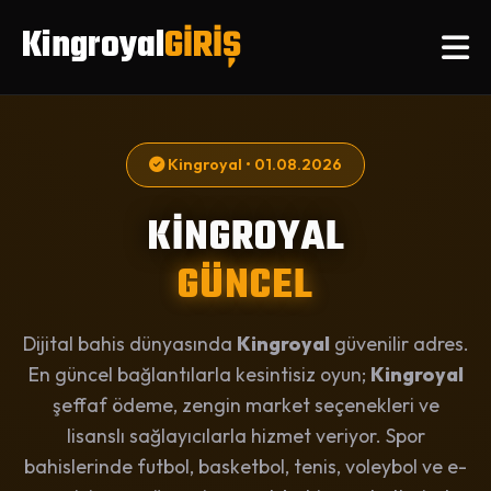
Kingroyal
GİRİŞ
Kingroyal • 01.08.2026
KINGROYAL
GÜNCEL
Dijital bahis dünyasında
Kingroyal
güvenilir adres.
En güncel bağlantılarla kesintisiz oyun;
Kingroyal
şeffaf ödeme, zengin market seçenekleri ve
lisanslı sağlayıcılarla hizmet veriyor. Spor
bahislerinde futbol, basketbol, tenis, voleybol ve e-