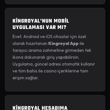
KINGROYAL’NUN MOBIL
UYGULAMASI VAR MI?
Evet. Android ve iOS cihazlar için özel
olarak hazırlanan
Kingroyal App
ile
tarayıcı arama zahmetine girmeden tek
ikona dokunarak giriş yapabilirsin.
Uygulama, güncel adresi otomatik kullanır
ve tüm bahis ile casino içeriklerine tam
erişim sağlar.
KINGROYAL HESABIMA