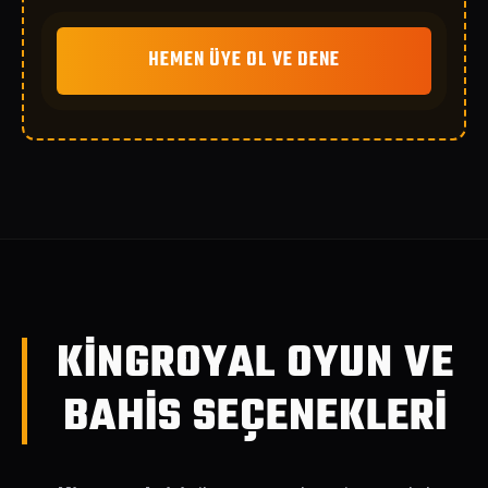
HEMEN ÜYE OL VE DENE
KINGROYAL OYUN VE
BAHİS SEÇENEKLERİ