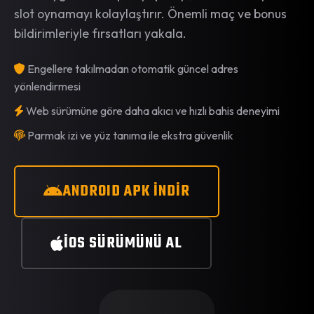
slot oynamayı kolaylaştırır. Önemli maç ve bonus
bildirimleriyle fırsatları yakala.
Engellere takılmadan otomatik güncel adres
yönlendirmesi
Web sürümüne göre daha akıcı ve hızlı bahis deneyimi
Parmak izi ve yüz tanıma ile ekstra güvenlik
ANDROID APK İNDİR
IOS SÜRÜMÜNÜ AL