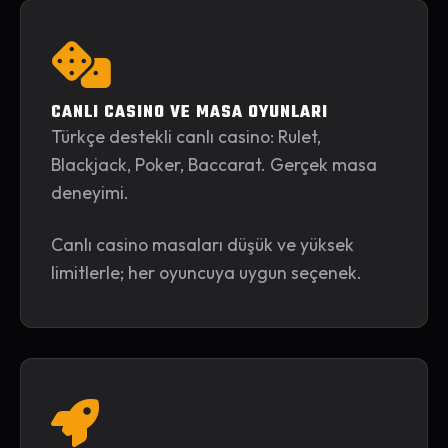
CANLI CASINO VE MASA OYUNLARI
Türkçe destekli canlı casino: Rulet,
Blackjack, Poker, Baccarat. Gerçek masa
deneyimi.
Canlı casino masaları düşük ve yüksek
limitlerle; her oyuncuya uygun seçenek.