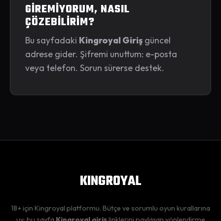
GIREMIYORUM, NASIL
ÇÖZEBILIRIM?
Bu sayfadaki
Kingroyal Giriş
güncel
adrese gider. Şifremi unuttum: e-posta
veya telefon. Sorun sürerse destek.
KINGROYAL
18+ için Kingroyal platformu. Bütçe ve sorumlu oyun kurallarına
uy; bu sayfa
Kingroyal giriş
linklerini paylaşan yönlendirme