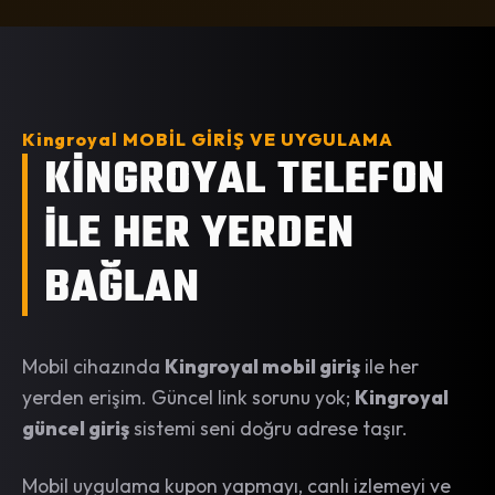
Kingroyal MOBİL GİRİŞ VE UYGULAMA
KINGROYAL TELEFON
İLE HER YERDEN
BAĞLAN
Mobil cihazında
Kingroyal mobil giriş
ile her
yerden erişim. Güncel link sorunu yok;
Kingroyal
güncel giriş
sistemi seni doğru adrese taşır.
Mobil uygulama kupon yapmayı, canlı izlemeyi ve