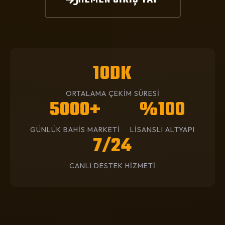
10DK
ORTALAMA ÇEKİM SÜRESİ
5000+
%100
GÜNLÜK BAHİS MARKETİ
LİSANSLI ALTYAPI
7/24
CANLI DESTEK HİZMETİ