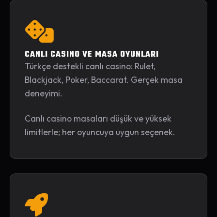
CANLI CASINO VE MASA OYUNLARI
Türkçe destekli canlı casino: Rulet,
Blackjack, Poker, Baccarat. Gerçek masa
deneyimi.
Canlı casino masaları düşük ve yüksek
limitlerle; her oyuncuya uygun seçenek.