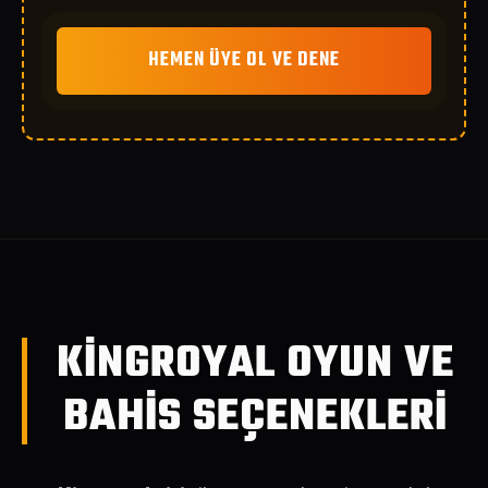
HEMEN ÜYE OL VE DENE
KINGROYAL OYUN VE
BAHİS SEÇENEKLERİ