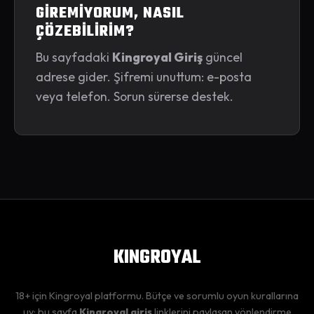
GIREMIYORUM, NASIL
ÇÖZEBILIRIM?
Bu sayfadaki
Kingroyal Giriş
güncel
adrese gider. Şifremi unuttum: e-posta
veya telefon. Sorun sürerse destek.
KINGROYAL
18+ için Kingroyal platformu. Bütçe ve sorumlu oyun kurallarına
uy; bu sayfa
Kingroyal giriş
linklerini paylaşan yönlendirme