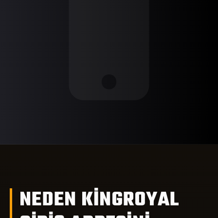
NEDEN KINGROYAL