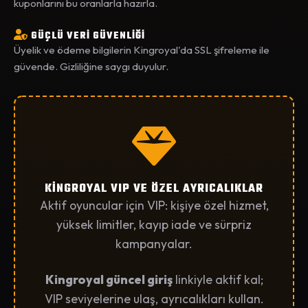
kuponlarını bu oranlarla hazırla.
GÜÇLÜ VERİ GÜVENLİĞİ
Üyelik ve ödeme bilgilerin Kingroyal'da SSL şifreleme ile
güvende. Gizliliğine saygı duyulur.
KINGROYAL VIP VE ÖZEL AYRICALIKLAR
Aktif oyuncular için VIP: kişiye özel hizmet,
yüksek limitler, kayıp iade ve sürpriz
kampanyalar.
Kingroyal güncel giriş
linkiyle aktif kal;
VIP seviyelerine ulaş, ayrıcalıkları kullan.