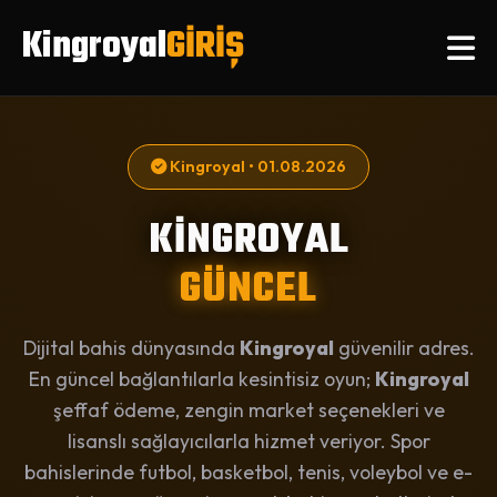
Kingroyal
GİRİŞ
Kingroyal • 01.08.2026
KINGROYAL
GÜNCEL
Dijital bahis dünyasında
Kingroyal
güvenilir adres.
En güncel bağlantılarla kesintisiz oyun;
Kingroyal
şeffaf ödeme, zengin market seçenekleri ve
lisanslı sağlayıcılarla hizmet veriyor. Spor
bahislerinde futbol, basketbol, tenis, voleybol ve e-