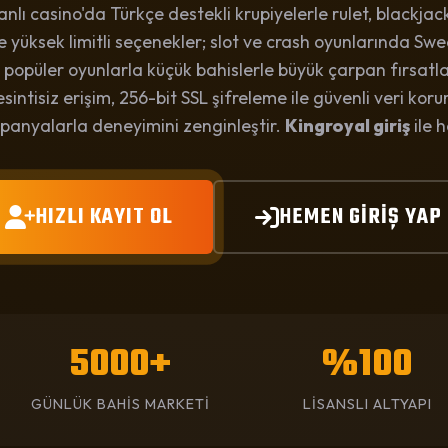
anlı casino'da Türkçe destekli krupiyelerle rulet, blackja
 yüksek limitli seçenekler; slot ve crash oyunlarında Sw
 popüler oyunlarla küçük bahislerle büyük çarpan fırsatla
intisiz erişim, 256-bit SSL şifreleme ile güvenli veri koru
panyalarla deneyimini zenginleştir.
Kingroyal giriş
ile 
HIZLI KAYIT OL
HEMEN GİRİŞ YAP
5000+
%100
GÜNLÜK BAHİS MARKETİ
LİSANSLI ALTYAPI