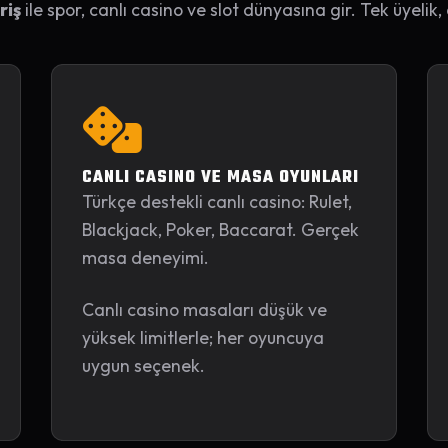
riş
ile spor, canlı casino ve slot dünyasına gir. Tek üyelik,
CANLI CASINO VE MASA OYUNLARI
Türkçe destekli canlı casino: Rulet,
Blackjack, Poker, Baccarat. Gerçek
masa deneyimi.
Canlı casino masaları düşük ve
yüksek limitlerle; her oyuncuya
uygun seçenek.