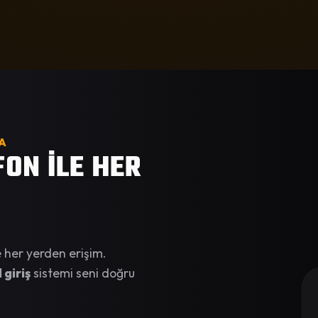
A
ON İLE HER
e her yerden erişim.
 giriş
sistemi seni doğru