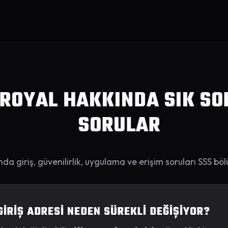
ROYAL HAKKINDA SIK S
SORULAR
da giriş, güvenilirlik, uygulama ve erişim soruları SSS b
GIRIŞ ADRESI NEDEN SÜREKLI DEĞIŞIYOR?