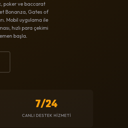
ck, poker ve baccarat
eet Bonanza, Gates of
rı. Mobil uygulama ile
ması, hızlı para çekimi
hemen başla.
7/24
CANLI DESTEK HİZMETİ