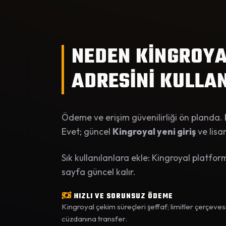
NEDEN KINGROYA
ADRESİNİ KULLA
Ödeme ve erişim güvenilirliği ön planda.
Evet; güncel
Kingroyal yeni giriş
ve lisan
Sık kullanılanlara ekle: Kingroyal platfo
sayfa güncel kalır.
HIZLI VE SORUNSUZ ÖDEME
Kingroyal çekim süreçleri şeffaf; limitler çerçev
cüzdanına transfer.