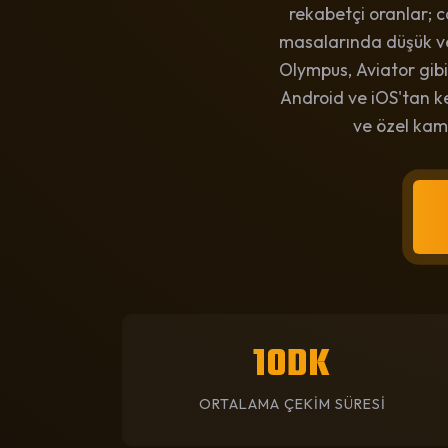
rekabetçi oranlar; c
masalarında düşük ve
Olympus, Aviator gibi
Android ve iOS'tan kes
ve özel kam
10DK
ORTALAMA ÇEKİM SÜRESİ