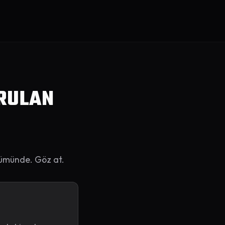
ORULAN
ölümünde. Göz at.