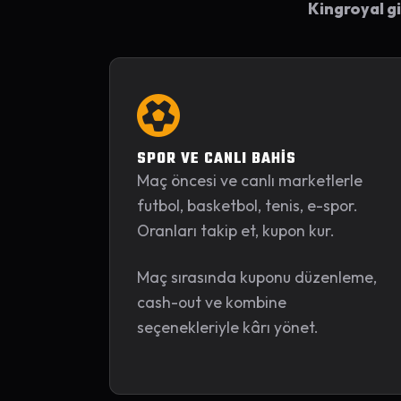
Kingroyal gi
SPOR VE CANLI BAHİS
Maç öncesi ve canlı marketlerle
futbol, basketbol, tenis, e-spor.
Oranları takip et, kupon kur.
Maç sırasında kuponu düzenleme,
cash-out ve kombine
seçenekleriyle kârı yönet.