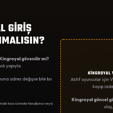
L GİRİŞ
NMALISIN?
Kingroyal güvenilir mi?
slı yapıyla.
KINGROYAL 
rmuna adres değişse bile bu
Aktif oyuncular için V
kayıp iad
Kingroyal güncel gi
esinde kısa sürede hesabına veya
ulaş,