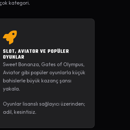
 çok kategori.
SLOT, AVIATOR VE POPÜLER
OYUNLAR
Sweet Bonanza, Gates of Olympus,
Aviator gibi popüler oyunlarla küçük
bahislerle büyük kazanç şansı
yakala.
Oyunlar lisanslı sağlayıcı üzerinden;
adil, kesintisiz.