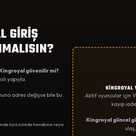
L GİRİŞ
NMALISIN?
Kingroyal güvenilir mi?
slı yapıyla.
KINGROYAL 
rmuna adres değişse bile bu
Aktif oyuncular için V
kayıp iad
Kingroyal güncel gi
esinde kısa sürede hesabına veya
ulaş,