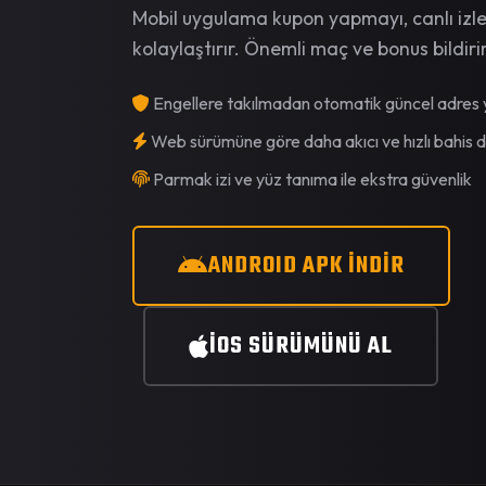
Mobil uygulama kupon yapmayı, canlı izl
kolaylaştırır. Önemli maç ve bonus bildirim
Engellere takılmadan otomatik güncel adres 
Web sürümüne göre daha akıcı ve hızlı bahis 
Parmak izi ve yüz tanıma ile ekstra güvenlik
ANDROID APK İNDİR
IOS SÜRÜMÜNÜ AL