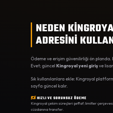
NEDEN KINGROYA
ADRESİNİ KULLA
Ödeme ve erişim güvenilirliği ön planda.
Evet; güncel
Kingroyal yeni giriş
ve lisan
Sık kullanılanlara ekle: Kingroyal platfo
sayfa güncel kalır.
HIZLI VE SORUNSUZ ÖDEME
Kingroyal çekim süreçleri şeffaf; limitler çerçev
cüzdanına transfer.