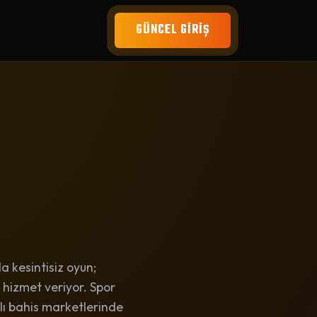
GÜNCEL GİRİŞ
a kesintisiz oyun;
 hizmet veriyor. Spor
nlı bahis marketlerinde