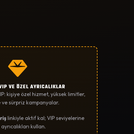
VIP VE ÖZEL AYRICALIKLAR
IP: kişiye özel hizmet, yüksek limitler,
e ve sürpriz kampanyalar.
riş
linkiyle aktif kal; VIP seviyelerine
 ayrıcalıkları kullan.