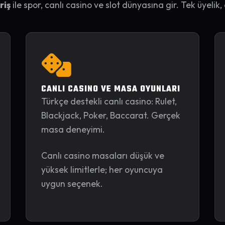
riş
ile spor, canlı casino ve slot dünyasına gir. Tek üyelik,
CANLI CASINO VE MASA OYUNLARI
Türkçe destekli canlı casino: Rulet,
Blackjack, Poker, Baccarat. Gerçek
masa deneyimi.
Canlı casino masaları düşük ve
yüksek limitlerle; her oyuncuya
uygun seçenek.