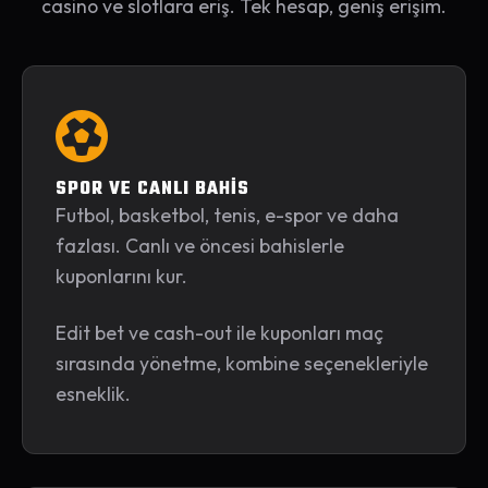
casino ve slotlara eriş. Tek hesap, geniş erişim.
SPOR VE CANLI BAHİS
Futbol, basketbol, tenis, e-spor ve daha
fazlası. Canlı ve öncesi bahislerle
kuponlarını kur.
Edit bet ve cash-out ile kuponları maç
sırasında yönetme, kombine seçenekleriyle
esneklik.