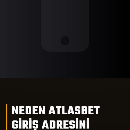
NEDEN ATLASBET
GİRİŞ ADRESİNİ