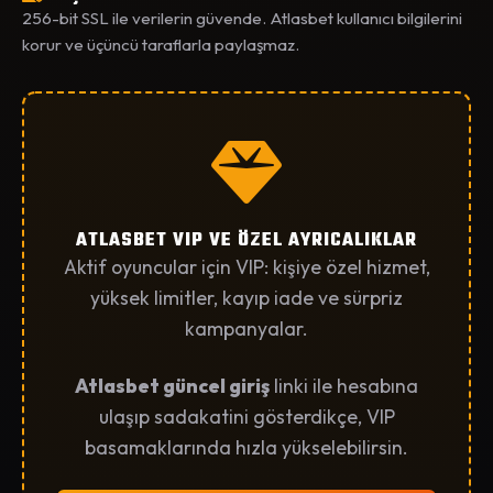
256-bit SSL ile verilerin güvende. Atlasbet kullanıcı bilgilerini
korur ve üçüncü taraflarla paylaşmaz.
ATLASBET VIP VE ÖZEL AYRICALIKLAR
Aktif oyuncular için VIP: kişiye özel hizmet,
yüksek limitler, kayıp iade ve sürpriz
kampanyalar.
Atlasbet güncel giriş
linki ile hesabına
ulaşıp sadakatini gösterdikçe, VIP
basamaklarında hızla yükselebilirsin.