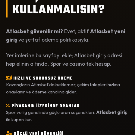
KULLANMALISIN?
Atlasbet güvenilir mi?
Evet; aktif
Atlasbet yeni
giriş
ve şeffaf ödeme politikasıyla.
Yer imlerine bu sayfayı ekle; Atlasbet giriş adresi
hep elinin altında. Spor ve casino tek hesap.
HIZLI VE SORUNSUZ ÖDEME
Kazançların Atlasbet'da beklemez; çekim talepleri hızlıca
onaylanır ve ödeme kanalına gider.
PİYASANIN ÜZERİNDE ORANLAR
Spor ve lig genelinde güçlü oran seçenekleri.
Atlasbet giriş
ile kupon kur.
GÜÇLÜ VERİ GÜVENLİĞİ