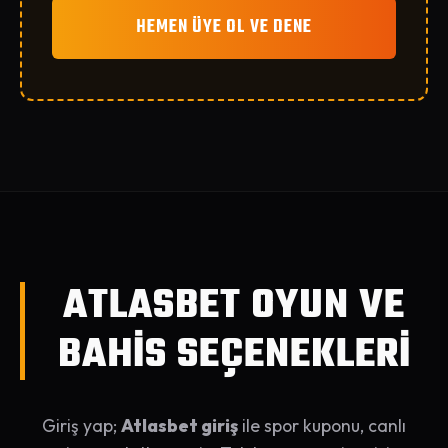
HEMEN ÜYE OL VE DENE
ATLASBET OYUN VE
BAHİS SEÇENEKLERİ
Giriş yap;
Atlasbet giriş
ile spor kuponu, canlı