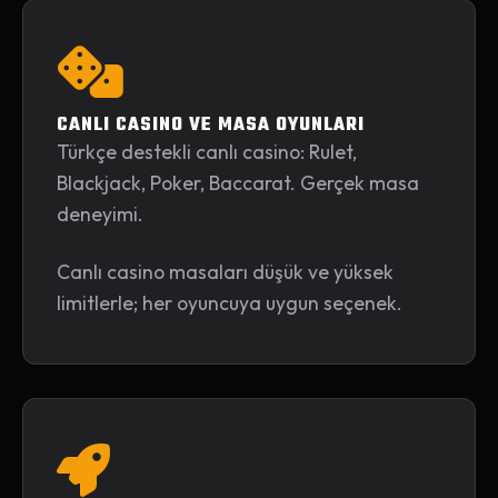
CANLI CASINO VE MASA OYUNLARI
Türkçe destekli canlı casino: Rulet,
Blackjack, Poker, Baccarat. Gerçek masa
deneyimi.
Canlı casino masaları düşük ve yüksek
limitlerle; her oyuncuya uygun seçenek.