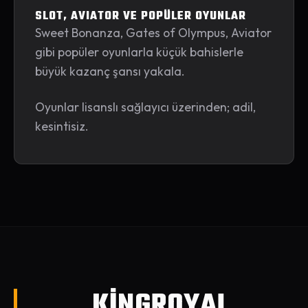
SLOT, AVIATOR VE POPÜLER OYUNLAR
Sweet Bonanza, Gates of Olympus, Aviator
gibi popüler oyunlarla küçük bahislerle
büyük kazanç şansı yakala.
Oyunlar lisanslı sağlayıcı üzerinden; adil,
kesintisiz.
KINGROYAL