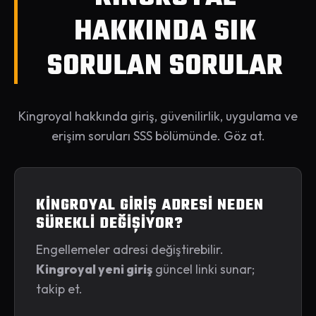
HAKKINDA SIK
SORULAN SORULAR
Kingroyal hakkında giriş, güvenilirlik, uygulama ve
erişim soruları SSS bölümünde. Göz at.
KINGROYAL GIRIŞ ADRESI NEDEN
SÜREKLI DEĞIŞIYOR?
Engellemeler adresi değiştirebilir.
Kingroyal yeni giriş
güncel linki sunar;
takip et.