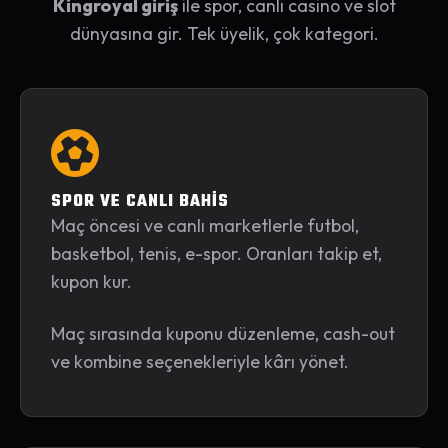
Kingroyal giriş
ile spor, canlı casino ve slot
dünyasına gir. Tek üyelik, çok kategori.
SPOR VE CANLI BAHİS
Maç öncesi ve canlı marketlerle futbol,
basketbol, tenis, e-spor. Oranları takip et,
kupon kur.
Maç sırasında kuponu düzenleme, cash-out
ve kombine seçenekleriyle kârı yönet.