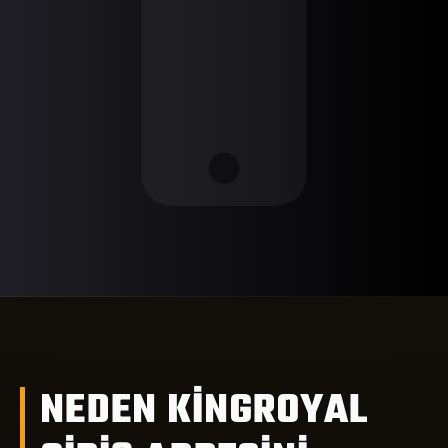
NEDEN KINGROYAL