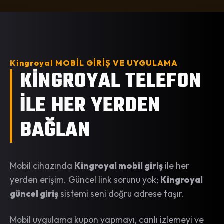
Kingroyal MOBİL GİRİŞ VE UYGULAMA
KINGROYAL TELEFON
İLE HER YERDEN
BAĞLAN
Mobil cihazında
Kingroyal mobil giriş
ile her
yerden erişim. Güncel link sorunu yok;
Kingroyal
güncel giriş
sistemi seni doğru adrese taşır.
Mobil uygulama kupon yapmayı, canlı izlemeyi ve