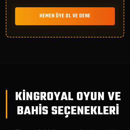
HEMEN ÜYE OL VE DENE
KINGROYAL OYUN VE
BAHİS SEÇENEKLERİ