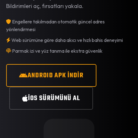
Bildirimleri aç, fırsatları yakala.
Engellere takılmadan otomatik güncel adres
yönlendirmesi
Web sürümüne göre daha akıcı ve hızlı bahis deneyimi
Parmak izi ve yüz tanıma ile ekstra güvenlik
ANDROID APK İNDİR
IOS SÜRÜMÜNÜ AL