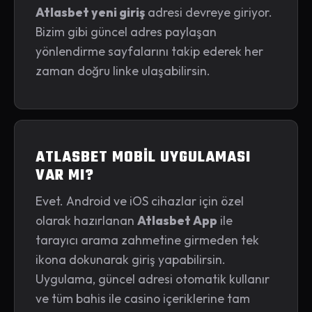
Atlasbet yeni giriş
adresi devreye giriyor.
Bizim gibi güncel adres paylaşan
yönlendirme sayfalarını takip ederek her
zaman doğru linke ulaşabilirsin.
ATLASBET MOBIL UYGULAMASI
VAR MI?
Evet. Android ve iOS cihazlar için özel
olarak hazırlanan
Atlasbet App
ile
tarayıcı arama zahmetine girmeden tek
ikona dokunarak giriş yapabilirsin.
Uygulama, güncel adresi otomatik kullanır
ve tüm bahis ile casino içeriklerine tam