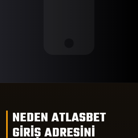
NEDEN ATLASBET
GİRİŞ ADRESİNİ