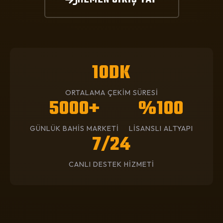
10DK
ORTALAMA ÇEKİM SÜRESİ
5000+
%100
GÜNLÜK BAHİS MARKETİ
LİSANSLI ALTYAPI
7/24
CANLI DESTEK HİZMETİ