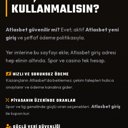
KULLANMALISIN?
Atlasbet güvenilir mi?
Evet; aktif
Atlasbet yeni
giriş
ve şeffaf ödeme politikasıyla.
Yer imlerine bu sayfayı ekle; Atlasbet giriş adresi
hep elinin altında. Spor ve casino tek hesap.
HIZLI VE SORUNSUZ ÖDEME
Kazançların Atlasbet'da beklemez; çekim talepleri hızlıca
onaylanır ve ödeme kanalına gider.
PİYASANIN ÜZERİNDE ORANLAR
Spor ve lig genelinde güçlü oran seçenekleri.
Atlasbet giriş
ile kupon kur.
GÜÇLÜ VERİ GÜVENLİĞİ