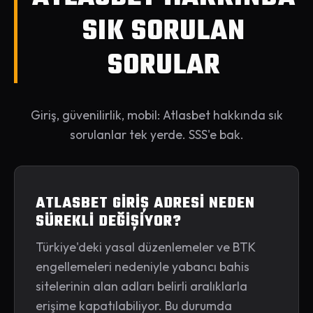
SIK SORULAN
SORULAR
Giriş, güvenilirlik, mobil: Atlasbet hakkında sık
sorulanlar tek yerde. SSS'e bak.
ATLASBET GIRIŞ ADRESI NEDEN
SÜREKLI DEĞIŞIYOR?
Türkiye'deki yasal düzenlemeler ve BTK
engellemeleri nedeniyle yabancı bahis
sitelerinin alan adları belirli aralıklarla
erişime kapatılabiliyor. Bu durumda