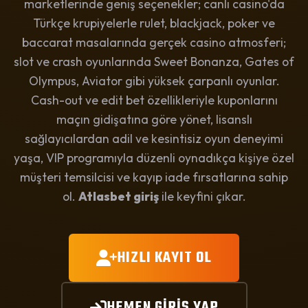
marketlerinde geniş seçenekler; canlı casino'da
Türkçe krupiyelerle rulet, blackjack, poker ve
baccarat masalarında gerçek casino atmosferi;
slot ve crash oyunlarında Sweet Bonanza, Gates of
Olympus, Aviator gibi yüksek çarpanlı oyunlar.
Cash-out ve edit bet özellikleriyle kuponlarını
maçın gidişatına göre yönet, lisanslı
sağlayıcılardan adil ve kesintisiz oyun deneyimi
yaşa, VIP programıyla düzenli oynadıkça kişiye özel
müşteri temsilcisi ve kayıp iade fırsatlarına sahip
ol.
Atlasbet giriş
ile keyfini çıkar.
HIZLI KAYIT OL
HEMEN GİRİŞ YAP