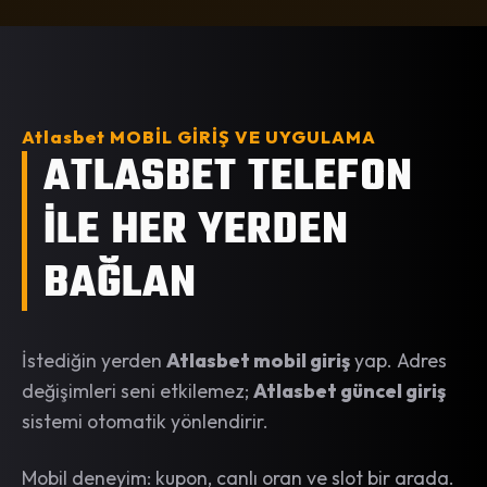
Atlasbet MOBİL GİRİŞ VE UYGULAMA
ATLASBET TELEFON
İLE HER YERDEN
BAĞLAN
İstediğin yerden
Atlasbet mobil giriş
yap. Adres
değişimleri seni etkilemez;
Atlasbet güncel giriş
sistemi otomatik yönlendirir.
Mobil deneyim: kupon, canlı oran ve slot bir arada.