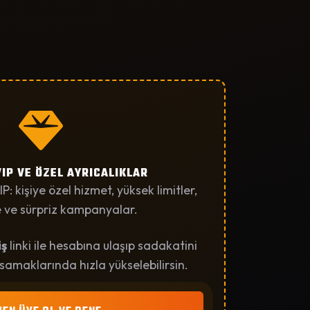
IP VE ÖZEL AYRICALIKLAR
IP: kişiye özel hizmet, yüksek limitler,
e ve sürpriz kampanyalar.
iş
linki ile hesabına ulaşıp sadakatini
samaklarında hızla yükselebilirsin.