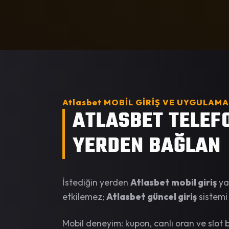
Atlasbet MOBİL GİRİŞ VE UYGULAMA
ATLASBET TELEFO
YERDEN BAĞLAN
İstediğin yerden
Atlasbet mobil giriş
yap
etkilemez;
Atlasbet güncel giriş
sistemi
Mobil deneyim: kupon, canlı oran ve slot bi