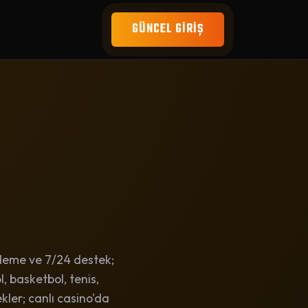
GÜNCEL GİRİŞ
 ödeme ve 7/24 destek;
, basketbol, tenis,
kler; canlı casino'da