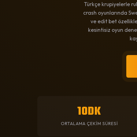
Türkçe krupiyelerle r
crash oyunlarında Swe
ve edit bet özellikl
kesintisiz oyun dene
kay
10DK
ORTALAMA ÇEKİM SÜRESİ