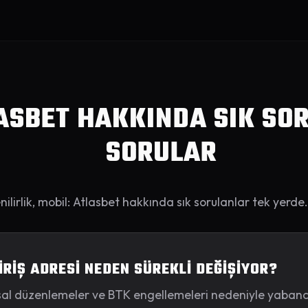
ASBET HAKKINDA SIK SO
SORULAR
nilirlik, mobil: Atlasbet hakkında sık sorulanlar tek yerde
IRIŞ ADRESI NEDEN SÜREKLI DEĞIŞIYOR?
sal düzenlemeler ve BTK engellemeleri nedeniyle yabanc