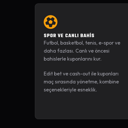
SPOR VE CANLI BAHİS
Futbol, basketbol, tenis, e-spor ve
daha fazlası. Canlı ve öncesi
bahislerle kuponlarını kur.
Edit bet ve cash-out ile kuponları
maç sırasında yönetme, kombine
seçenekleriyle esneklik.