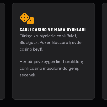
CANLI CASINO VE MASA OYUNLARI
Türkçe krupiyelerle canlı Rulet,
Blackjack, Poker, Baccarat; evde
casino keyfi.
Her bütçeye uygun limit aralıkları;
canlı casino masalarında geniş
seçenek.