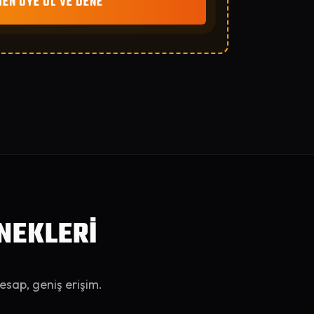
EN ÜYE OL VE DENE
NEKLERİ
hesap, geniş erişim.