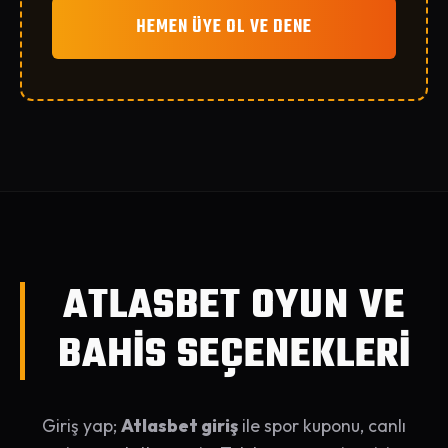
HEMEN ÜYE OL VE DENE
ATLASBET OYUN VE
BAHİS SEÇENEKLERİ
Giriş yap;
Atlasbet giriş
ile spor kuponu, canlı