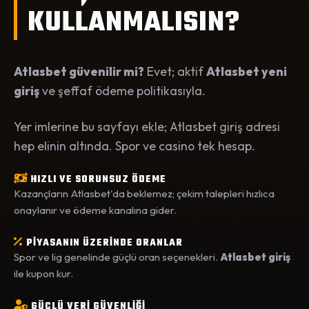
KULLANMALISIN?
Atlasbet güvenilir mi?
Evet; aktif
Atlasbet yeni
giriş
ve şeffaf ödeme politikasıyla.
Yer imlerine bu sayfayı ekle; Atlasbet giriş adresi
hep elinin altında. Spor ve casino tek hesap.
HIZLI VE SORUNSUZ ÖDEME
Kazançların Atlasbet'da beklemez; çekim talepleri hızlıca
onaylanır ve ödeme kanalına gider.
PİYASANIN ÜZERİNDE ORANLAR
Spor ve lig genelinde güçlü oran seçenekleri.
Atlasbet giriş
ile kupon kur.
GÜÇLÜ VERİ GÜVENLİĞİ