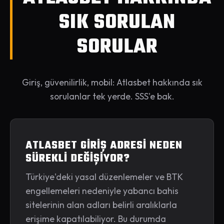
SIK SORULAN
SORULAR
Giriş, güvenilirlik, mobil: Atlasbet hakkında sık
sorulanlar tek yerde. SSS'e bak.
ATLASBET GIRIŞ ADRESI NEDEN
SÜREKLI DEĞIŞIYOR?
Türkiye'deki yasal düzenlemeler ve BTK
engellemeleri nedeniyle yabancı bahis
sitelerinin alan adları belirli aralıklarla
erişime kapatılabiliyor. Bu durumda