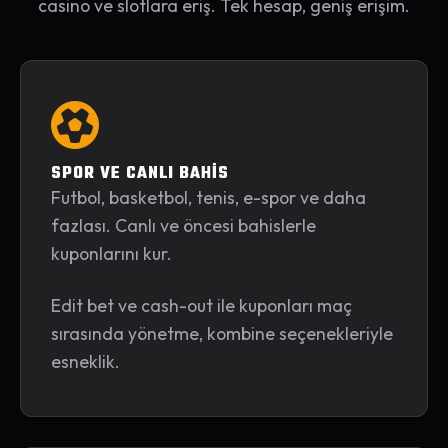
casino ve slotlara eriş. Tek hesap, geniş erişim.
SPOR VE CANLI BAHİS
Futbol, basketbol, tenis, e-spor ve daha
fazlası. Canlı ve öncesi bahislerle
kuponlarını kur.
Edit bet ve cash-out ile kuponları maç
sırasında yönetme, kombine seçenekleriyle
esneklik.