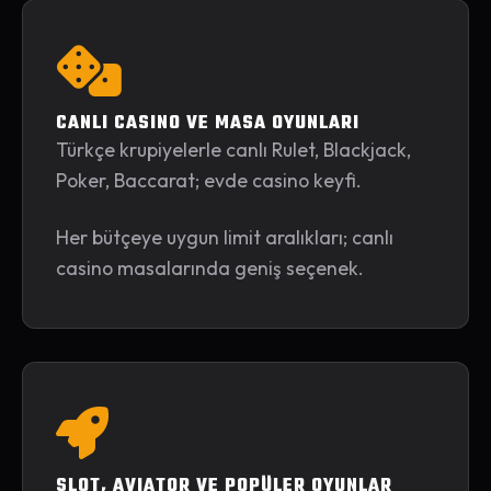
CANLI CASINO VE MASA OYUNLARI
Türkçe krupiyelerle canlı Rulet, Blackjack,
Poker, Baccarat; evde casino keyfi.
Her bütçeye uygun limit aralıkları; canlı
casino masalarında geniş seçenek.
SLOT, AVIATOR VE POPÜLER OYUNLAR