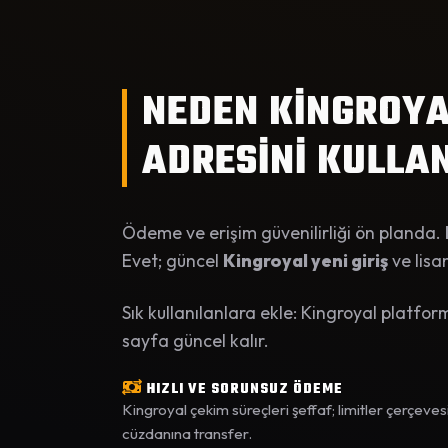
NEDEN KINGROYA
ADRESİNİ KULLA
Ödeme ve erişim güvenilirliği ön planda.
Evet; güncel
Kingroyal yeni giriş
ve lisan
Sık kullanılanlara ekle: Kingroyal platfo
sayfa güncel kalır.
HIZLI VE SORUNSUZ ÖDEME
Kingroyal çekim süreçleri şeffaf; limitler çerçev
cüzdanına transfer.