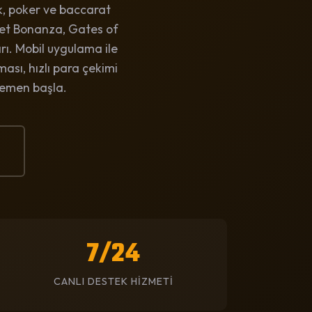
ck, poker ve baccarat
eet Bonanza, Gates of
rı. Mobil uygulama ile
ması, hızlı para çekimi
hemen başla.
7/24
CANLI DESTEK HİZMETİ