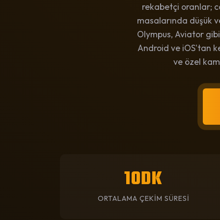
rekabetçi oranlar; c
masalarında düşük ve
Olympus, Aviator gibi
Android ve iOS'tan kes
ve özel kam
10DK
ORTALAMA ÇEKİM SÜRESİ