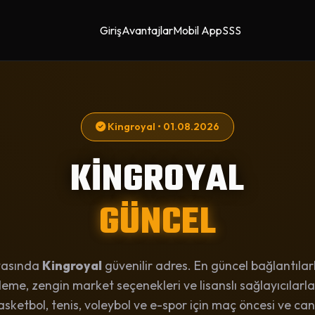
Giriş
Avantajlar
Mobil App
SSS
Kingroyal • 01.08.2026
KINGROYAL
GÜNCEL
nyasında
Kingroyal
güvenilir adres. En güncel bağlantılarl
eme, zengin market seçenekleri ve lisanslı sağlayıcılarla
asketbol, tenis, voleybol ve e-spor için maç öncesi ve ca