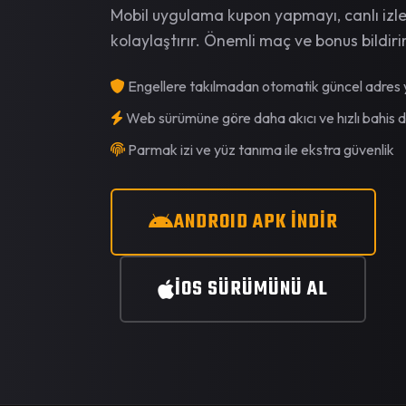
Mobil uygulama kupon yapmayı, canlı izl
kolaylaştırır. Önemli maç ve bonus bildirim
Engellere takılmadan otomatik güncel adres 
Web sürümüne göre daha akıcı ve hızlı bahis 
Parmak izi ve yüz tanıma ile ekstra güvenlik
ANDROID APK İNDİR
IOS SÜRÜMÜNÜ AL