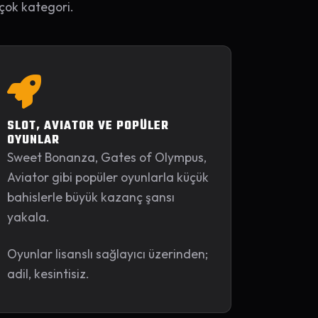
 çok kategori.
SLOT, AVIATOR VE POPÜLER
OYUNLAR
Sweet Bonanza, Gates of Olympus,
Aviator gibi popüler oyunlarla küçük
bahislerle büyük kazanç şansı
yakala.
Oyunlar lisanslı sağlayıcı üzerinden;
adil, kesintisiz.