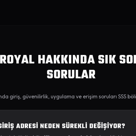
ROYAL HAKKINDA SIK S
SORULAR
da giriş, güvenilirlik, uygulama ve erişim soruları SSS b
GIRIŞ ADRESI NEDEN SÜREKLI DEĞIŞIYOR?