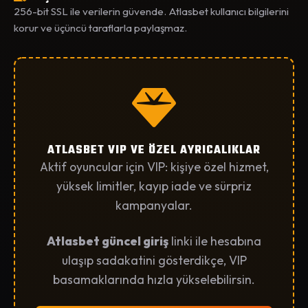
256-bit SSL ile verilerin güvende. Atlasbet kullanıcı bilgilerini
korur ve üçüncü taraflarla paylaşmaz.
ATLASBET VIP VE ÖZEL AYRICALIKLAR
Aktif oyuncular için VIP: kişiye özel hizmet,
yüksek limitler, kayıp iade ve sürpriz
kampanyalar.
Atlasbet güncel giriş
linki ile hesabına
ulaşıp sadakatini gösterdikçe, VIP
basamaklarında hızla yükselebilirsin.