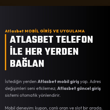
Atlasbet MOBİL GİRİŞ VE UYGULAMA
ATLASBET TELEFON
İLE HER YERDEN
BAĞLAN
İstediğin yerden
Atlasbet mobil giriş
yap. Adres
değişimleri seni etkilemez;
Atlasbet güncel giriş
sistemi otomatik yönlendirir.
Mobil deneyim: kupon, canlı oran ve slot bir arada.