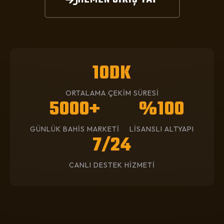
10DK
ORTALAMA ÇEKİM SÜRESİ
5000+
%100
GÜNLÜK BAHİS MARKETİ
LİSANSLI ALTYAPI
7/24
CANLI DESTEK HİZMETİ