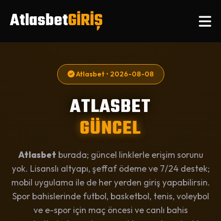
Atlasbet
GİRİŞ
Atlasbet •
2026-08-08
ATLASBET
GÜNCEL
Atlasbet
burada; güncel linklerle erişim sorunu
yok. Lisanslı altyapı, şeffaf ödeme ve 7/24 destek;
mobil uygulama ile de her yerden giriş yapabilirsin.
Spor bahislerinde futbol, basketbol, tenis, voleybol
ve e-spor için maç öncesi ve canlı bahis