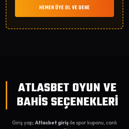
HEMEN ÜYE OL VE DENE
ATLASBET OYUN VE
BAHİS SEÇENEKLERİ
Giriş yap;
Atlasbet giriş
ile spor kuponu, canlı