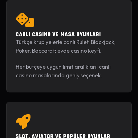
CANLI CASINO VE MASA OYUNLARI
Türkçe krupiyelerle canlı Rulet, Blackjack,
Poker, Baccarat; evde casino keyfi.
Her bütçeye uygun limit aralıkları; canlı
casino masalarında geniş seçenek.
SLOT, AVIATOR VE POPÜLER OYUNLAR