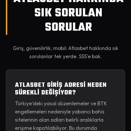
SIK SORULAN
SORULAR
Giriş, güvenilirlik, mobil: Atlasbet hakkında sık
sorulanlar tek yerde. SSS'e bak.
ATLASBET GIRIŞ ADRESI NEDEN
SÜREKLI DEĞIŞIYOR?
Türkiye'deki yasal düzenlemeler ve BTK
engellemeleri nedeniyle yabancı bahis
sitelerinin alan adları belirli aralıklarla
erişime kapatılabiliyor. Bu durumda