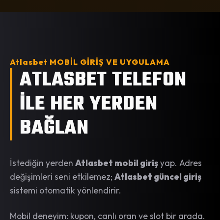
Atlasbet MOBİL GİRİŞ VE UYGULAMA
ATLASBET TELEFON
İLE HER YERDEN
BAĞLAN
İstediğin yerden
Atlasbet mobil giriş
yap. Adres
değişimleri seni etkilemez;
Atlasbet güncel giriş
sistemi otomatik yönlendirir.
Mobil deneyim: kupon, canlı oran ve slot bir arada.