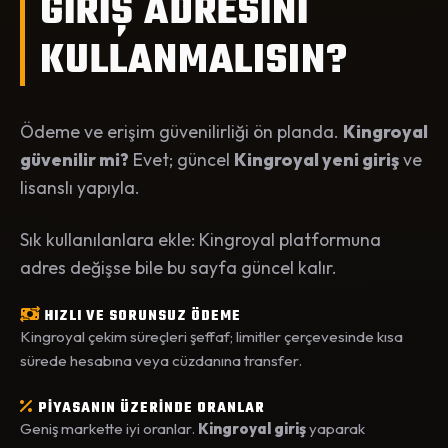
GİRİŞ ADRESİNİ
KULLANMALISIN?
Ödeme ve erişim güvenilirliği ön planda.
Kingroyal
güvenilir mi?
Evet; güncel
Kingroyal yeni giriş
ve
lisanslı yapıyla.
Sık kullanılanlara ekle: Kingroyal platformuna
adres değişse bile bu sayfa güncel kalır.
HIZLI VE SORUNSUZ ÖDEME
Kingroyal çekim süreçleri şeffaf; limitler çerçevesinde kısa
sürede hesabına veya cüzdanına transfer.
PİYASANIN ÜZERİNDE ORANLAR
Geniş markette iyi oranlar.
Kingroyal giriş
yaparak