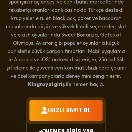
spor için maç öncesi ve canlı bahis marketlerinde
rekabetçi oranlar; canlı casino'da Türkçe destekli
krupiyelerle rulet, blackjack, poker ve baccarat
masalarında düşük ve yüksek limitli seçenekler; slot
ve crash oyunlarında Sweet Bonanza, Gates of
Olympus, Aviator gibi popüler oyunlarla küçük
bahislerle büyük çarpan fırsatları. Mobil uygulama
ile Android ve iOS'tan kesintisiz erişim, 256-bit SSL
şifreleme ile güvenli veri koruması, hızlı para çekimi
ve özel kampanyalarla deneyimini zenginleştir.
Kingroyal giriş
ile hemen başla.
HIZLI KAYIT OL
HEMEN GİRİŞ YAP