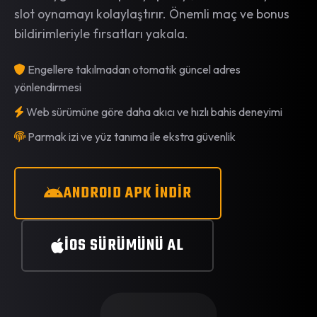
slot oynamayı kolaylaştırır. Önemli maç ve bonus
bildirimleriyle fırsatları yakala.
Engellere takılmadan otomatik güncel adres
yönlendirmesi
Web sürümüne göre daha akıcı ve hızlı bahis deneyimi
Parmak izi ve yüz tanıma ile ekstra güvenlik
ANDROID APK İNDİR
IOS SÜRÜMÜNÜ AL