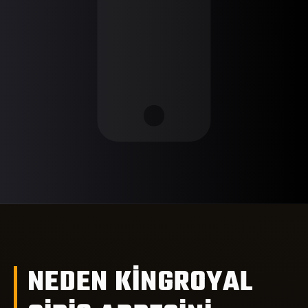
NEDEN KINGROYAL