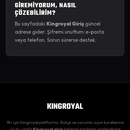
GIREMIYORUM, NASIL
ÇÖZEBILIRIM?
Bu sayfadaki
Kingroyal Giriş
güncel
adrese gider. Şifremi unuttum: e-posta
veya telefon. Sorun sürerse destek.
KINGROYAL
18+ için Kingroyal platformu. Bütçe ve sorumlu oyun kurallarına
uy; bu sayfa
Kingroyal giriş
linklerini paylaşan yönlendirme