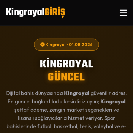
Kingroyal
GİRİŞ
Kingroyal • 01.08.2026
KINGROYAL
GÜNCEL
Dijital bahis dünyasında
Kingroyal
güvenilir adres.
En güncel bağlantılarla kesintisiz oyun;
Kingroyal
şeffaf ödeme, zengin market seçenekleri ve
lisanslı sağlayıcılarla hizmet veriyor. Spor
bahislerinde futbol, basketbol, tenis, voleybol ve e-