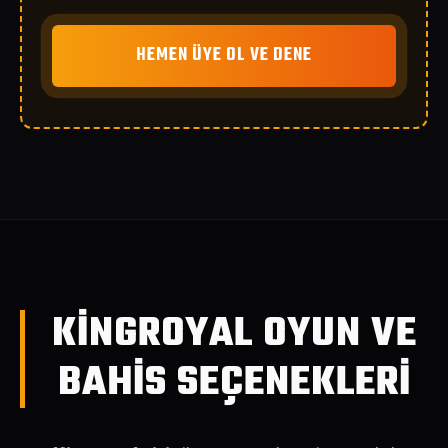
HEMEN ÜYE OL VE DENE
KINGROYAL OYUN VE
BAHİS SEÇENEKLERİ