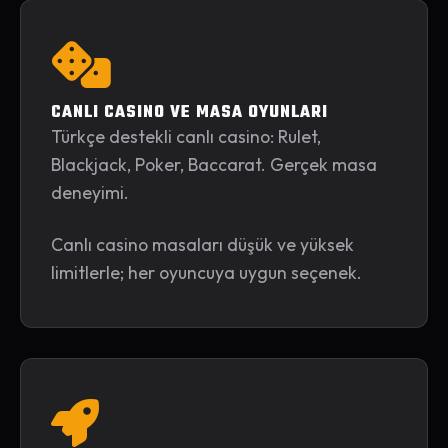
CANLI CASINO VE MASA OYUNLARI
Türkçe destekli canlı casino: Rulet,
Blackjack, Poker, Baccarat. Gerçek masa
deneyimi.
Canlı casino masaları düşük ve yüksek
limitlerle; her oyuncuya uygun seçenek.